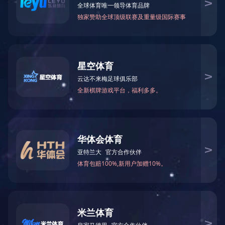
直杆扇
直杆扇