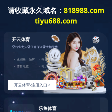
金年会平台
搜索
金年会平台_金年会（中国）
钻石牌
吊扇系列
循环扇系列
转
落地扇系列