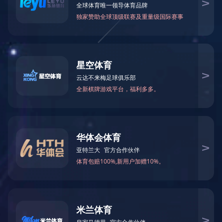
“金年会平台_金年会（中国） ”于1966年成功注册，成为中国最早的
家电品牌之一。自上世纪70年代起，金年会平台_金年会（中国）
电饭煲就已远销海内外，成为广货出口代表。 作为“老字号”国货品
牌，金年会平台_金年会（中国） 始终秉承为消费者“做一碗香饭”经
营理念，凭借出色品质，陪伴一代又一代国人，成就“三代人都在用
的好家电”。
查看更多+
第一台电饭锅
金年会平台_金年会（中国） 年销量超
品牌成立至今
年
万台
年