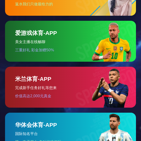
1964
年
“钻石”牌商标注册