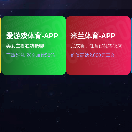
平台
金年会平台_金年会
（中国）
企业新
闻
钻石牌
通知公
告