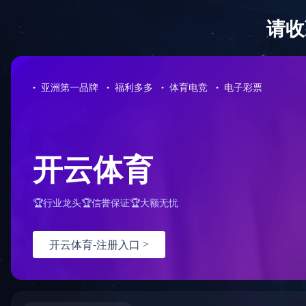
金年会平台