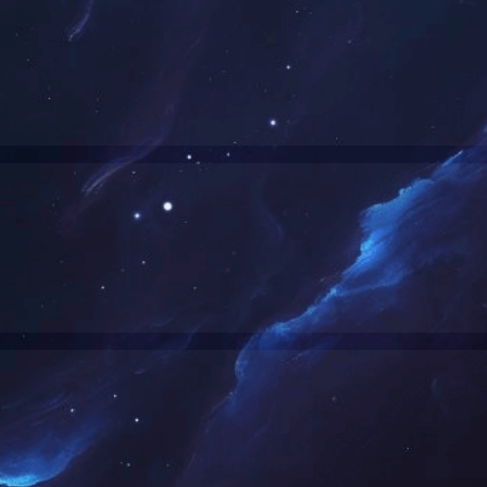
州
工作经验：2年
招聘
州
工作经验：2年
招聘
金年会
品牌产品