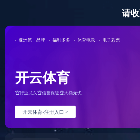
金年会平台