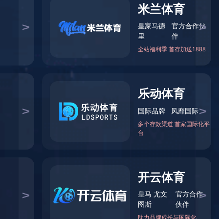
营项目的采购公告