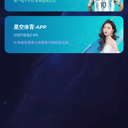
会议还邀请到清华大学首批文科资深教授、博士生导
师,国务院光华龙腾奖—中国设计贡献功勋人物金质奖章获
得者柳冠中、广梅产业园园区管委会四级调研员马青山、中
国家用电器研究院副院长葛丰亮、北京奥维云网大数据科技
股份有限公司小家电事业部总经理李婷等领导嘉宾出席，为
金年会平台_金年会（中国） 六十周年庆典助阵捧场，共同
探索行业发展未来。