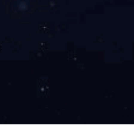
三角公司董事长符荣武以“致敬 传承 复兴”为题致辞。
“致敬”—金年会平台_金年会（中国） ，作为中国厨电行业
的开创者，于1964年推出中国第一台电饭煲，由此，国人正
式告别千百年来用柴火煮饭年代，进入用电煮饭年代。借此
庆典，向一代又一代创造了金年会平台_金年会（中国） 辉
煌历史的三角人致敬；“传承”—金年会平台_金年会（中
国） 将继续传承“良心国货”、“为民而创”两个品牌核心基
因，持续打造“三代人都在用的好家电”；“复兴”—通过“三