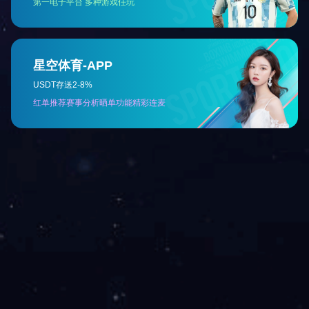
上一页
1
2
3
4
5
下一页
020-83187728
全国服务热
线
金年会平台_金年会（中国）
钻石牌
微信公众号
微信公众号