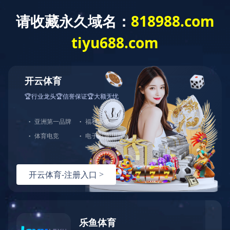
金年会平台
搜索
企业新闻
通知公告