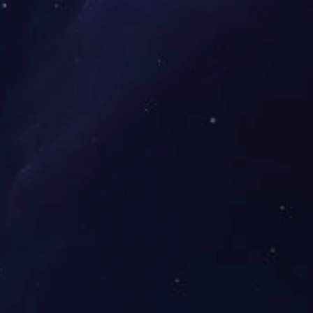
2024-03-21
“三角”“钻石”发力双循环，国民品牌秀出硬实力 ——金年会平台_金年会（中国） 亮相广交会
上一页
1
2
3
下一页