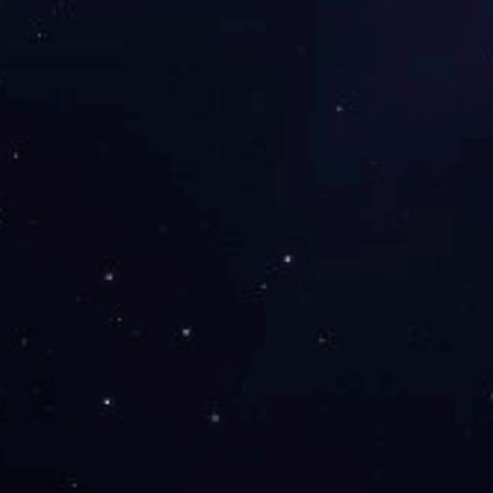
关于
品牌故事
公司
金年会平台_金年会
（中国）
公司简
介
钻石牌
发展历
程
组织架
构